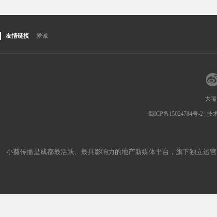
友情链接
爱诚
大嘴
蜀ICP备15024784号-2
| 
小葵传播是成都最活跃、最具影响力的地产新媒体平台，旗下独立运营