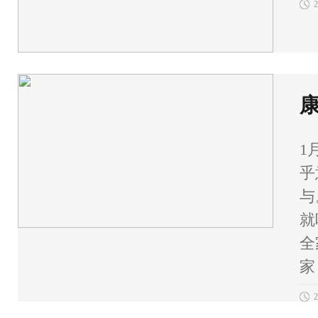
2
1
乎
与
就
全
家
2