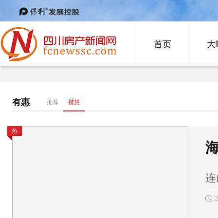
首页
大
有惠
推荐
揩慧
热
连
2