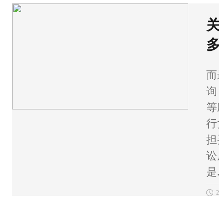
而
询
等
行
担
讼
是.
2