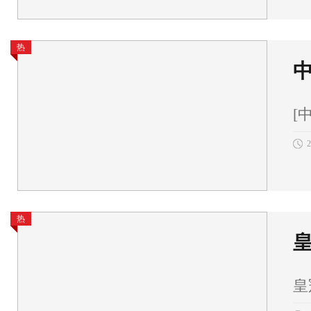
热
中
[
2
热
皇