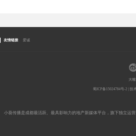
友情链接
爱诚
大嘴
蜀ICP备15024784号-2
| 
小葵传播是成都最活跃、最具影响力的地产新媒体平台，旗下独立运营