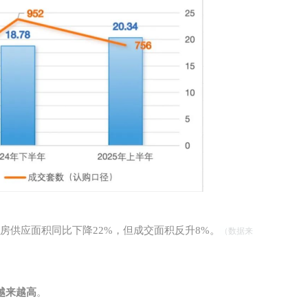
新房供应面积同比下降22%，但成交面积反升8%。
（数据来
越来越高
。