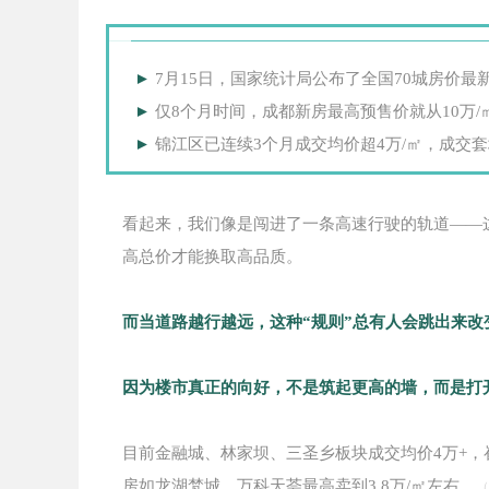
►
7月15日，国家统计局公布了全国70城房价最
►
仅8个月时间，成都新房最高预售价就从10万/㎡，
►
锦江区已连续3个月成交均价超4万/㎡，成交套
看起来，我们像是闯进了一条高速行驶的轨道——
高总价才能换取高品质
。
而当道路越行越远，这种“规则”总有人会跳出来改
因为楼市真正的向好，不是筑起更高的墙，而是打
目前金融城、林家坝、三圣乡板块成交均价4万+，
房如龙湖梵城、万科天荟最高卖到3.8万/㎡左右。
（