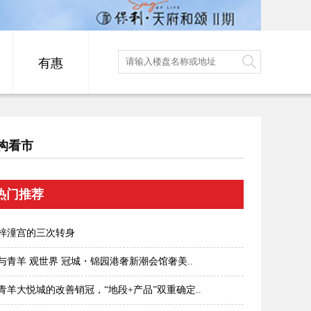
有惠
构看市
热门推荐
梓潼宫的三次转身
与青羊 观世界 冠城・锦园港奢新潮会馆奢美..
青羊大悦城的改善销冠，“地段+产品”双重确定..