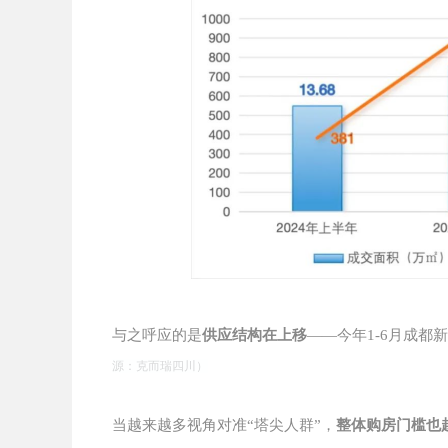
与之呼应的是
供应结构在上移
——今年1-6月成都
源：克而瑞四川）
当越来越多视角对准“塔尖人群”，
整体购房门槛也