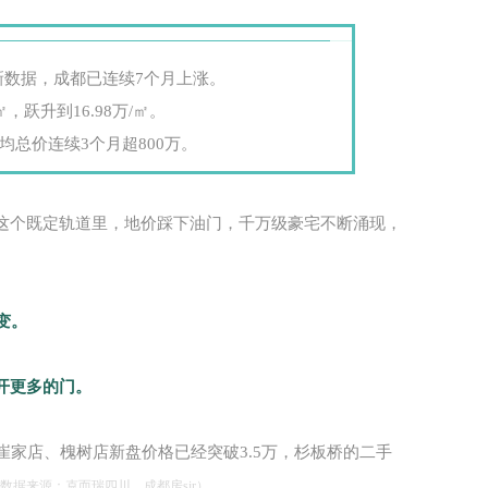
新数据，成都已连续7个月上涨。
跃升到16.98万/㎡。
均总价连续3个月超800万。
这个既定轨道里，地价踩下油门，
千万级豪宅不断涌现，
变。
开更多的门。
崔家店、槐树店新盘价格已经突破3.5万，杉板桥的二手
数据来源：克而瑞四川，成都房sir）