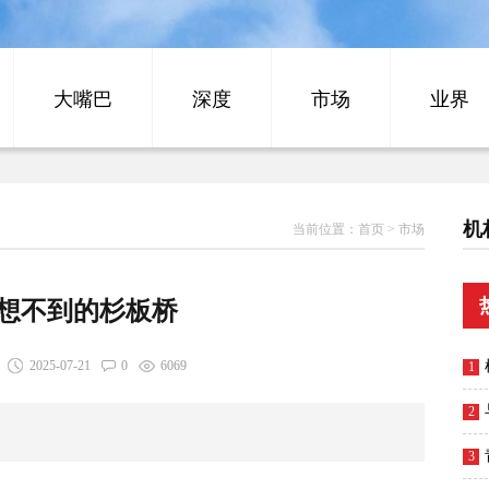
大嘴巴
深度
市场
业界
机
当前位置：
首页
>
市场
想不到的杉板桥
2025-07-21
0
6069
1
2
3