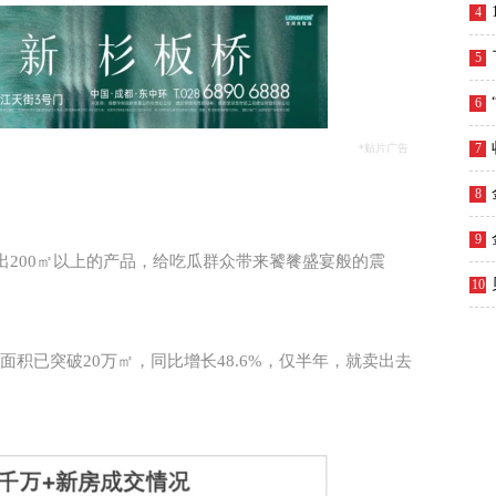
4
5
6
7
*贴片广告
8
9
200㎡以上的产品，给吃瓜群众带来饕餮盛宴般的震
10
面积已突破20万
㎡，同比增长48.6%，仅半年，就卖出去